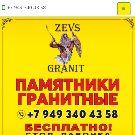
+7-949-340-43-58
Откры
навиг