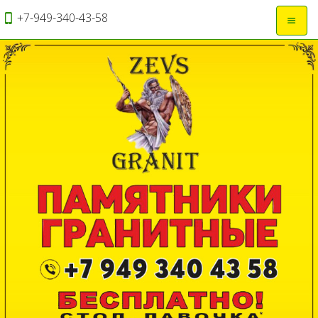
+7-949-340-43-58
Откры
навиг