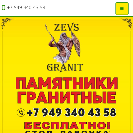
+7-949-340-43-58
Откры
навиг