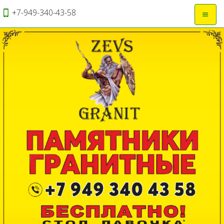
+7-949-340-43-58
Откры
навиг