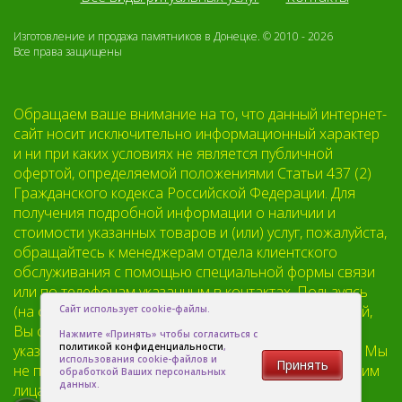
Изготовление и продажа памятников в Донецке. © 2010 - 2026
Все права защищены
Обращаем ваше внимание на то, что данный интернет-
сайт носит исключительно информационный характер
и ни при каких условиях не является публичной
офертой, определяемой положениями Статьи 437 (2)
Гражданского кодекса Российской Федерации. Для
получения подробной информации о наличии и
стоимости указанных товаров и (или) услуг, пожалуйста,
обращайтесь к менеджерам отдела клиентского
обслуживания с помощью специальной формы связи
или по телефонам указанным в контактах. Пользуясь
(на сайте) формой обратной связи или регистрацией,
Сайт использует cookie-файлы.
Вы соглашаетесь с тем что мы будем хранить
Нажмите «Принять» чтобы согласиться с
политикой конфиденциальности
,
указанную Вами, Вашу персональную информацию. Мы
использования cookie-файлов и
Принять
не предоставляем Вашу личную информацию третьим
обработкой Ваших персональных
данных.
лицам, кроме случаев предусмотренных