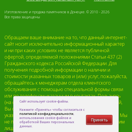
Изготовление и продажа памятников в Донецке. © 2010 - 2026
Все права защищены
Обращаем ваше внимание на то, что данный интернет-
сайт носит исключительно информационный характер
и ни при каких условиях не является публичной
офертой, определяемой положениями Статьи 437 (2)
Гражданского кодекса Российской Федерации. Для
получения подробной информации о наличии и
стоимости указанных товаров и (или) услуг, пожалуйста,
обращайтесь к менеджерам отдела клиентского
обслуживания с помощью специальной формы связи
или по телефонам указанным в контактах. Пользуясь
(на сайте) формой обратной связи или регистрацией,
Сайт использует cookie-файлы.
Вы соглашаетесь с тем что мы будем хранить
Нажмите «Принять» чтобы согласиться с
политикой конфиденциальности
,
указанную Вами, Вашу персональную информацию. Мы
использования cookie-файлов и
Принять
не предоставляем Вашу личную информацию третьим
обработкой Ваших персональных
данных.
лицам, кроме случаев предусмотренных