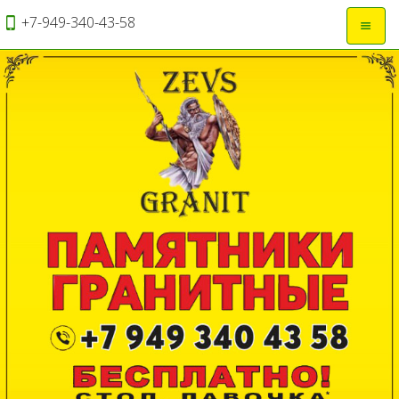
+7-949-340-43-58
Откры
навиг