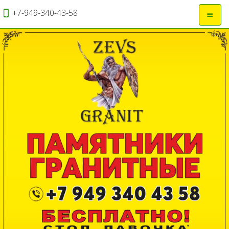
+7-949-340-43-58
Откры
навиг