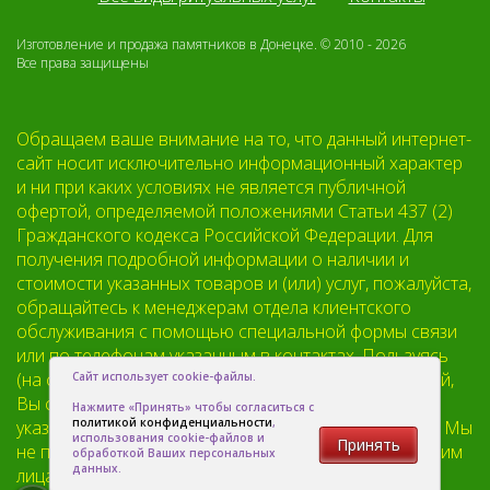
Изготовление и продажа памятников в Донецке. © 2010 - 2026
Все права защищены
Обращаем ваше внимание на то, что данный интернет-
сайт носит исключительно информационный характер
и ни при каких условиях не является публичной
офертой, определяемой положениями Статьи 437 (2)
Гражданского кодекса Российской Федерации. Для
получения подробной информации о наличии и
стоимости указанных товаров и (или) услуг, пожалуйста,
обращайтесь к менеджерам отдела клиентского
обслуживания с помощью специальной формы связи
или по телефонам указанным в контактах. Пользуясь
(на сайте) формой обратной связи или регистрацией,
Сайт использует cookie-файлы.
Вы соглашаетесь с тем что мы будем хранить
Нажмите «Принять» чтобы согласиться с
политикой конфиденциальности
,
указанную Вами, Вашу персональную информацию. Мы
использования cookie-файлов и
Принять
не предоставляем Вашу личную информацию третьим
обработкой Ваших персональных
данных.
лицам, кроме случаев предусмотренных