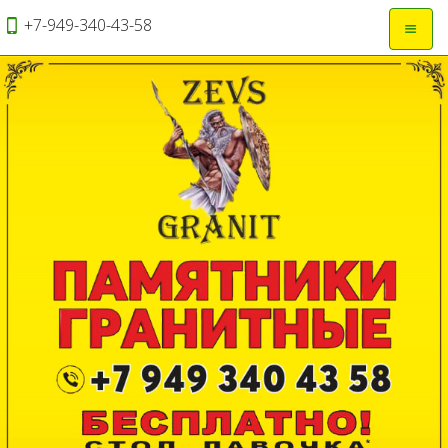
+7-949-340-43-58
Откры
навиг