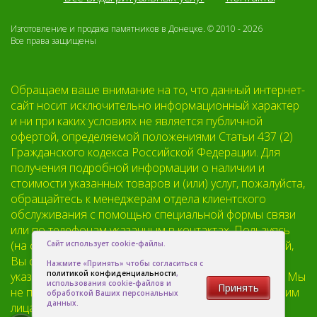
Изготовление и продажа памятников в Донецке. © 2010 - 2026
Все права защищены
Обращаем ваше внимание на то, что данный интернет-
сайт носит исключительно информационный характер
и ни при каких условиях не является публичной
офертой, определяемой положениями Статьи 437 (2)
Гражданского кодекса Российской Федерации. Для
получения подробной информации о наличии и
стоимости указанных товаров и (или) услуг, пожалуйста,
обращайтесь к менеджерам отдела клиентского
обслуживания с помощью специальной формы связи
или по телефонам указанным в контактах. Пользуясь
(на сайте) формой обратной связи или регистрацией,
Сайт использует cookie-файлы.
Вы соглашаетесь с тем что мы будем хранить
Нажмите «Принять» чтобы согласиться с
политикой конфиденциальности
,
указанную Вами, Вашу персональную информацию. Мы
использования cookie-файлов и
Принять
не предоставляем Вашу личную информацию третьим
обработкой Ваших персональных
данных.
лицам, кроме случаев предусмотренных