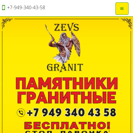
+7-949-340-43-58
Откры
навиг