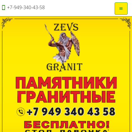
+7-949-340-43-58
Откры
навиг