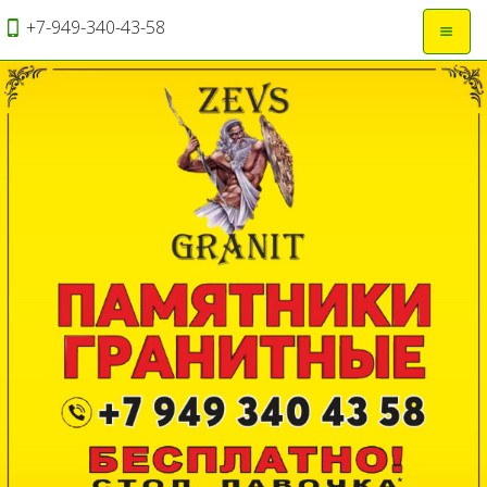
+7-949-340-43-58
Откры
навиг