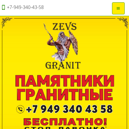
+7-949-340-43-58
Откры
навиг