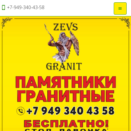
+7-949-340-43-58
Откры
навиг