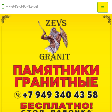
+7-949-340-43-58
Откры
навиг