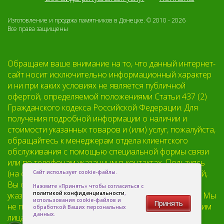
Изготовление и продажа памятников в Донецке. © 2010 - 2026
Все права защищены
Обращаем ваше внимание на то, что данный интернет-
сайт носит исключительно информационный характер
и ни при каких условиях не является публичной
офертой, определяемой положениями Статьи 437 (2)
Гражданского кодекса Российской Федерации. Для
получения подробной информации о наличии и
стоимости указанных товаров и (или) услуг, пожалуйста,
обращайтесь к менеджерам отдела клиентского
обслуживания с помощью специальной формы связи
или по телефонам указанным в контактах. Пользуясь
(на сайте) формой обратной связи или регистрацией,
Сайт использует cookie-файлы.
Вы соглашаетесь с тем что мы будем хранить
Нажмите «Принять» чтобы согласиться с
политикой конфиденциальности
,
указанную Вами, Вашу персональную информацию. Мы
использования cookie-файлов и
Принять
не предоставляем Вашу личную информацию третьим
обработкой Ваших персональных
данных.
лицам, кроме случаев предусмотренных