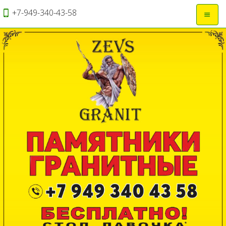
+7-949-340-43-58
Откры
навиг