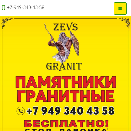
+7-949-340-43-58
Откры
навиг