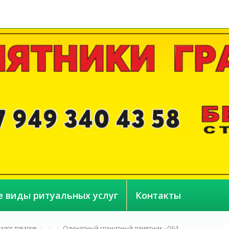
е виды ритуальных услуг
Контакты
талог товаров
Одинарный гранитный памятник - 064