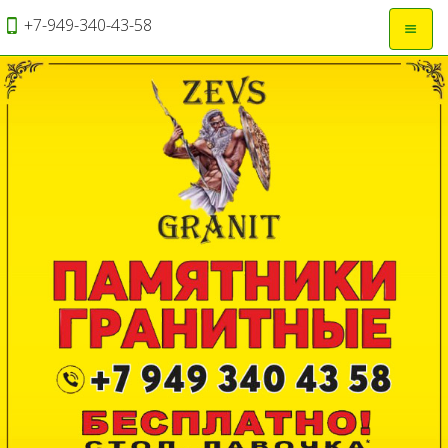
+7-949-340-43-58
Откры
навиг