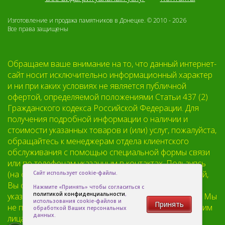
Изготовление и продажа памятников в Донецке. © 2010 - 2026
Все права защищены
Обращаем ваше внимание на то, что данный интернет-
сайт носит исключительно информационный характер
и ни при каких условиях не является публичной
офертой, определяемой положениями Статьи 437 (2)
Гражданского кодекса Российской Федерации. Для
получения подробной информации о наличии и
стоимости указанных товаров и (или) услуг, пожалуйста,
обращайтесь к менеджерам отдела клиентского
обслуживания с помощью специальной формы связи
или по телефонам указанным в контактах. Пользуясь
(на сайте) формой обратной связи или регистрацией,
Сайт использует cookie-файлы.
Вы соглашаетесь с тем что мы будем хранить
Нажмите «Принять» чтобы согласиться с
политикой конфиденциальности
,
указанную Вами, Вашу персональную информацию. Мы
использования cookie-файлов и
Принять
не предоставляем Вашу личную информацию третьим
обработкой Ваших персональных
данных.
лицам, кроме случаев предусмотренных