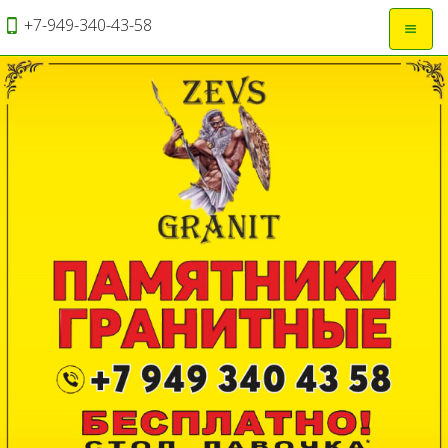
+7-949-340-43-58
Откры
навиг