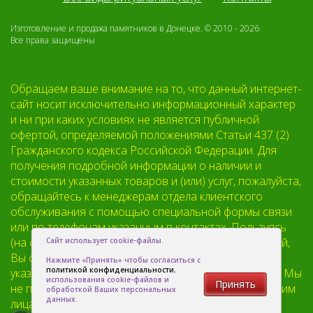
Изготовление и продажа памятников в Донецке. © 2010 - 2026
Все права защищены
Обращаем ваше внимание на то, что данный интернет-
сайт носит исключительно информационный характер
и ни при каких условиях не является публичной
офертой, определяемой положениями Статьи 437 (2)
Гражданского кодекса Российской Федерации. Для
получения подробной информации о наличии и
стоимости указанных товаров и (или) услуг, пожалуйста,
обращайтесь к менеджерам отдела клиентского
обслуживания с помощью специальной формы связи
или по телефонам указанным в контактах. Пользуясь
(на сайте) формой обратной связи или регистрацией,
Сайт использует cookie-файлы.
Вы соглашаетесь с тем что мы будем хранить
Нажмите «Принять» чтобы согласиться с
политикой конфиденциальности
,
указанную Вами, Вашу персональную информацию. Мы
использования cookie-файлов и
Принять
не предоставляем Вашу личную информацию третьим
обработкой Ваших персональных
данных.
лицам, кроме случаев предусмотренных