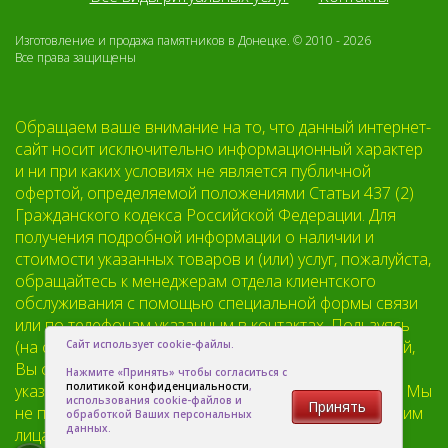
Изготовление и продажа памятников в Донецке. © 2010 - 2026
Все права защищены
Обращаем ваше внимание на то, что данный интернет-
сайт носит исключительно информационный характер
и ни при каких условиях не является публичной
офертой, определяемой положениями Статьи 437 (2)
Гражданского кодекса Российской Федерации. Для
получения подробной информации о наличии и
стоимости указанных товаров и (или) услуг, пожалуйста,
обращайтесь к менеджерам отдела клиентского
обслуживания с помощью специальной формы связи
или по телефонам указанным в контактах. Пользуясь
(на сайте) формой обратной связи или регистрацией,
Сайт использует cookie-файлы.
Вы соглашаетесь с тем что мы будем хранить
Нажмите «Принять» чтобы согласиться с
политикой конфиденциальности
,
указанную Вами, Вашу персональную информацию. Мы
использования cookie-файлов и
Принять
не предоставляем Вашу личную информацию третьим
обработкой Ваших персональных
данных.
лицам, кроме случаев предусмотренных