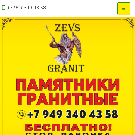
+7-949-340-43-58
Откры
навиг