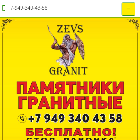
+7-949-340-43-58
Откры
навиг