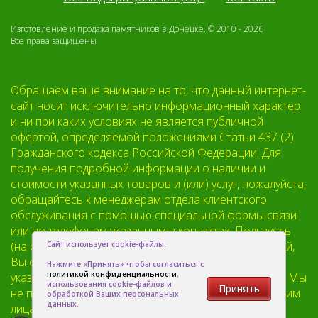
Изготовление и продажа памятников в Донецке. © 2010 - 2026
Все права защищены
Обращаем ваше внимание на то, что данный интернет-
сайт носит исключительно информационный характер
и ни при каких условиях не является публичной
офертой, определяемой положениями Статьи 437 (2)
Гражданского кодекса Российской Федерации. Для
получения подробной информации о наличии и
стоимости указанных товаров и (или) услуг, пожалуйста,
обращайтесь к менеджерам отдела клиентского
обслуживания с помощью специальной формы связи
или по телефонам указанным в контактах. Пользуясь
(на сайте) формой обратной связи или регистрацией,
Сайт использует cookie-файлы.
Вы соглашаетесь с тем что мы будем хранить
Нажмите «Принять» чтобы согласиться с
политикой конфиденциальности
,
указанную Вами, Вашу персональную информацию. Мы
использования cookie-файлов и
Принять
не предоставляем Вашу личную информацию третьим
обработкой Ваших персональных
данных.
лицам, кроме случаев предусмотренных