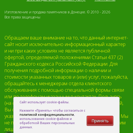
Изготовление и продажа памятников в Донецке. © 2010 - 2026
Все права защищены
Обращаем ваше внимание на то, что данный интернет-
сайт носит исключительно информационный характер
и ни при каких условиях не является публичной
офертой, определяемой положениями Статьи 437 (2)
Гражданского кодекса Российской Федерации. Для
получения подробной информации о наличии и
стоимости указанных товаров и (или) услуг, пожалуйста,
обращайтесь к менеджерам отдела клиентского
обслуживания с помощью специальной формы связи
или по телефонам указанным в контактах. Пользуясь
(на сайте) формой обратной связи или регистрацией,
Сайт использует cookie-файлы.
Вы соглашаетесь с тем что мы будем хранить
Нажмите «Принять» чтобы согласиться с
политикой конфиденциальности
,
указанную Вами, Вашу персональную информацию. Мы
использования cookie-файлов и
Принять
не предоставляем Вашу личную информацию третьим
обработкой Ваших персональных
данных.
лицам, кроме случаев предусмотренных