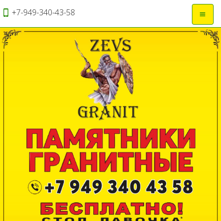
+7-949-340-43-58
Откры
навиг