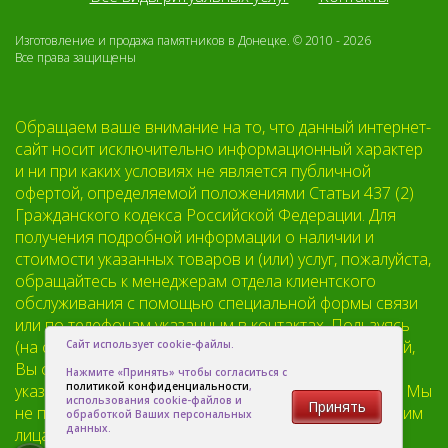
Изготовление и продажа памятников в Донецке. © 2010 - 2026
Все права защищены
Обращаем ваше внимание на то, что данный интернет-
сайт носит исключительно информационный характер
и ни при каких условиях не является публичной
офертой, определяемой положениями Статьи 437 (2)
Гражданского кодекса Российской Федерации. Для
получения подробной информации о наличии и
стоимости указанных товаров и (или) услуг, пожалуйста,
обращайтесь к менеджерам отдела клиентского
обслуживания с помощью специальной формы связи
или по телефонам указанным в контактах. Пользуясь
(на сайте) формой обратной связи или регистрацией,
Сайт использует cookie-файлы.
Вы соглашаетесь с тем что мы будем хранить
Нажмите «Принять» чтобы согласиться с
политикой конфиденциальности
,
указанную Вами, Вашу персональную информацию. Мы
использования cookie-файлов и
Принять
не предоставляем Вашу личную информацию третьим
обработкой Ваших персональных
данных.
лицам, кроме случаев предусмотренных