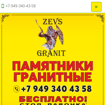
+7-949-340-43-58
Откры
навиг