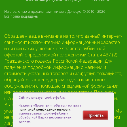
Изготовление и продажа памятников в Донецке. © 2010 - 2026
Все права защищены
Обращаем ваше внимание на то, что данный интернет-
сайт носит исключительно информационный характер
и ни при каких условиях не является публичной
офертой, определяемой положениями Статьи 437 (2)
Гражданского кодекса Российской Федерации. Для
получения подробной информации о наличии и
стоимости указанных товаров и (или) услуг, пожалуйста,
обращайтесь к менеджерам отдела клиентского
обслуживания с помощью специальной формы связи
или по телефонам указанным в контактах. Пользуясь
(на сайте) формой обратной связи или регистрацией,
Сайт использует cookie-файлы.
Вы соглашаетесь с тем что мы будем хранить
Нажмите «Принять» чтобы согласиться с
политикой конфиденциальности
,
указанную Вами, Вашу персональную информацию. Мы
использования cookie-файлов и
Принять
не предоставляем Вашу личную информацию третьим
обработкой Ваших персональных
данных.
лицам, кроме случаев предусмотренных