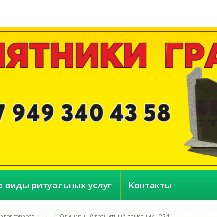
е виды ритуальных услуг
Контакты
талог товаров
Одинарный гранитный памятник - 224