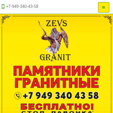
+7-949-340-43-58
Откры
навиг