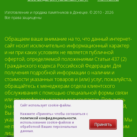
Изготовление и продажа памятников в Донецке. © 2010 - 2026
Все права защищены
Обращаем ваше внимание на то, что данный интернет-
сайт носит исключительно информационный характер
и ни при каких условиях не является публичной
офертой, определяемой положениями Статьи 437 (2)
Гражданского кодекса Российской Федерации. Для
получения подробной информации о наличии и
стоимости указанных товаров и (или) услуг, пожалуйста,
обращайтесь к менеджерам отдела клиентского
обслуживания с помощью специальной формы связи
или по телефонам указанным в контактах. Пользуясь
(на сайте) формой обратной связи или регистрацией,
Сайт использует cookie-файлы.
Вы соглашаетесь с тем что мы будем хранить
Нажмите «Принять» чтобы согласиться с
политикой конфиденциальности
,
указанную Вами, Вашу персональную информацию. Мы
использования cookie-файлов и
Принять
не предоставляем Вашу личную информацию третьим
обработкой Ваших персональных
данных.
лицам, кроме случаев предусмотренных