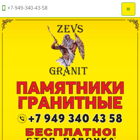
+7-949-340-43-58
Откры
навиг