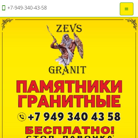
+7-949-340-43-58
Откры
навиг