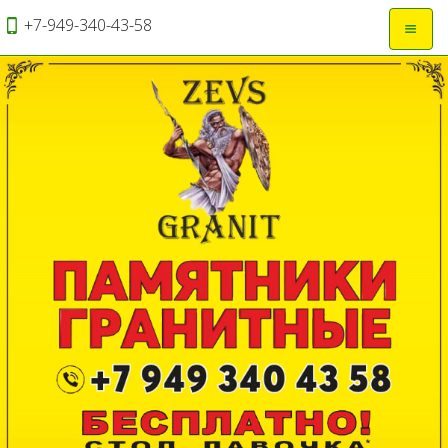
+7-949-340-43-58
Откры
навиг