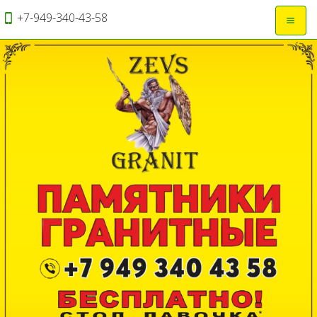
+7-949-340-43-58
Откры
навиг