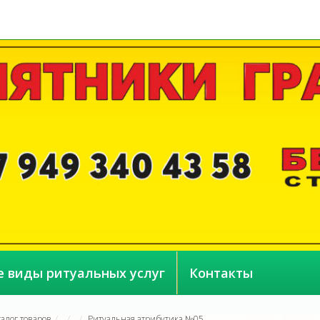
е виды ритуальных услуг
Контакты
талог товаров
Ритуальная атрибутика №05