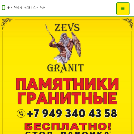
+7-949-340-43-58
Откры
навиг