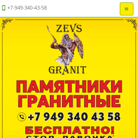
+7-949-340-43-58
Откры
навиг