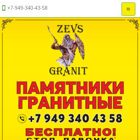
+7-949-340-43-58
Откры
навиг