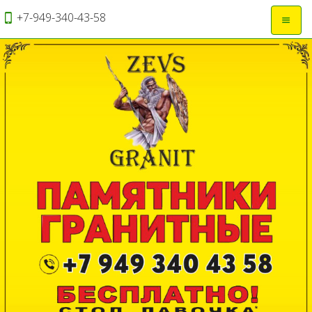
+7-949-340-43-58
Откры
навиг