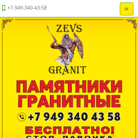
+7-949-340-43-58
Откры
навиг