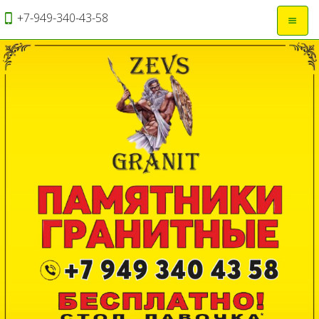
+7-949-340-43-58
Откры
навиг