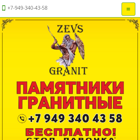
+7-949-340-43-58
Откры
навиг