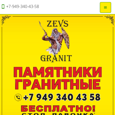
+7-949-340-43-58
Откры
навиг