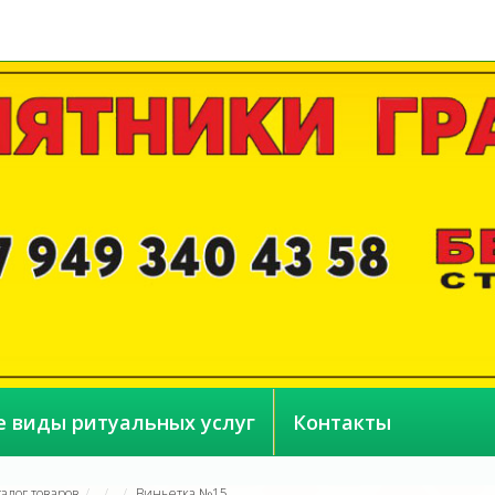
е виды ритуальных услуг
Контакты
талог товаров
Виньетка №15