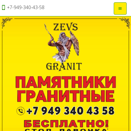
+7-949-340-43-58
Откры
навиг