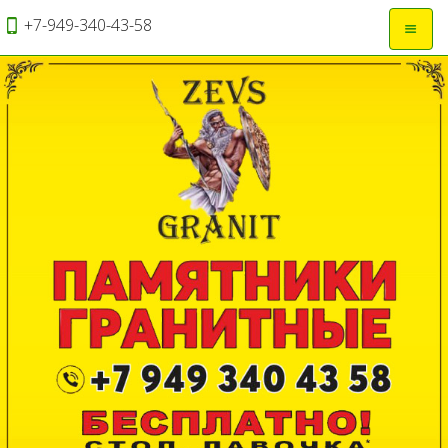
+7-949-340-43-58
Откры
навиг